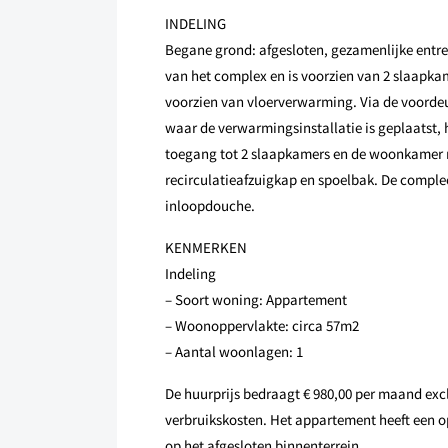
INDELING
Begane grond: afgesloten, gezamenlijke entree
van het complex en is voorzien van 2 slaapka
voorzien van vloerverwarming. Via de voordeur
waar de verwarmingsinstallatie is geplaatst, 
toegang tot 2 slaapkamers en de woonkamer m
recirculatieafzuigkap en spoelbak. De comple
inloopdouche.
KENMERKEN
Indeling
– Soort woning: Appartement
– Woonoppervlakte: circa 57m2
– Aantal woonlagen: 1
De huurprijs bedraagt € 980,00 per maand exclu
verbruikskosten. Het appartement heeft een o
op het afgesloten binnenterrein.