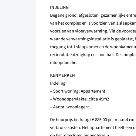
INDELING
Begane grond: afgesloten, gezamenlijke entree
van het complex en is voorzien van 1 slaapka
voorzien van vloerverwarming. Via de voordeur
waar de verwarmingsinstallatie is geplaatst, 
toegang tot 1 slaapkamer en de woonkamer me
recirculatieafzuigkap en spoelbak. De comple
inloopdouche.
KENMERKEN
Indeling
– Soort woning: Appartement
– Woonoppervlakte: circa 49m2
– Aantal woonlagen: 1
De huurprijs bedraagt € 885,00 per maand exclu
verbruikskosten. Het appartement heeft een o
op het afgesloten binnenterrein.